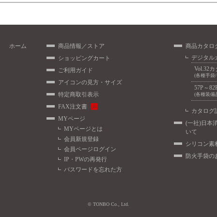
ホーム
商品情報／ストア
商品カタロ
デジタル
ショッピングカート
Vol.32
ご利用ガイド
(各種手袋
アイコンの見方・サイズ
57P～82
特定商取引表示
(各種装備
FAX注文書
カタログ
MYページ
(一社)日本
MYページとは
いて
会員新規登録
シリコン素
会員ページログイン
防火手袋の
IP・PWの再発行
パスワードを忘れた方
© TONBO Co., Ltd.