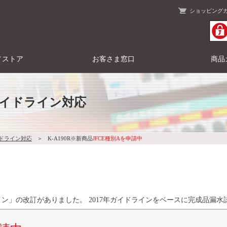
ショッピング
／ストア
お客さま窓口
商品
ガイドライン対応
イドライン対応
＞
K-A190R※新商品
JFCE種別Aを申請中
ン」の改訂がありました。 2017年ガイドラインをベースに完成品漏