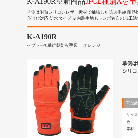
K-A190R※新商品
JFCE種別Aを
掌側は耐熱シリコンレザー素材で補強した防火手袋 耐熱性
ｲﾄﾞﾗｲﾝ対応 防水タイプ ※内装生地もトンボ独自の加工
K-A190R
ケブラー®繊維製防火手袋 オレンジ
掌側は
シリコ
商品
サイズ
色
素材