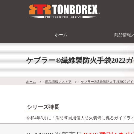
ホーム
商品情報
ケブラー®繊維製防火手袋2022
ホーム
＞
商品情報／ストア
＞
ケブラー®繊維製防火手袋2022ガ
シリーズ特長
令和4年3月に「消防隊員用個人防火装備に係るガイドライ