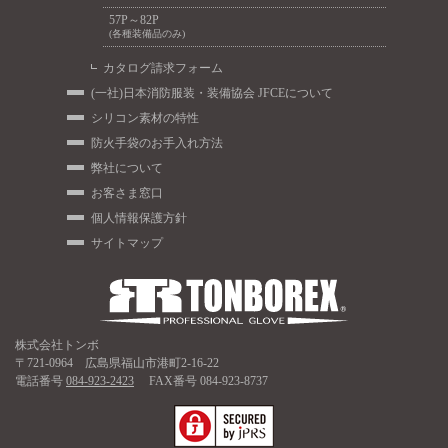
57P～82P
(各種装備品のみ)
カタログ請求フォーム
(一社)日本消防服装・装備協会 JFCEについて
シリコン素材の特性
防火手袋のお手入れ方法
弊社について
お客さま窓口
個人情報保護方針
サイトマップ
株式会社トンボ
〒721-0964 広島県福山市港町2-16-22
電話番号
084-923-2423
FAX番号 084-923-8737