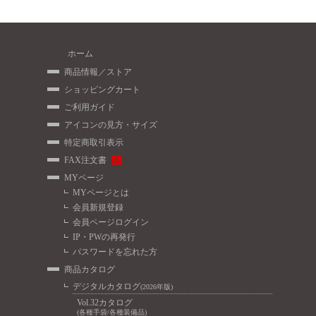
ホーム
商品情報／ストア
ショッピングカート
ご利用ガイド
アイコンの見方・サイズ
特定商取引表示
FAX注文書
MYページ
MYページとは
会員新規登録
会員ページログイン
IP・PWの再発行
パスワードを忘れた方
商品カタログ
デジタルカタログ
(2026年版)
Vol.32カタログ
(各種手袋/各種装備品)