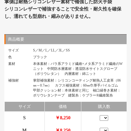
掌側は耐熱シリコンレザー素材で補強した防火手袋
シリコンレザーで補強することで安全性・耐久性を確保
し、濡れても型崩れ・縮みがありません。
商品概要
サイズ
S／M／L／LL／3L／SS
色
ブラック
素材
本体素材：パラ系アラミド繊維×メタ系アラミド繊維のW
ニット 中間防水層素材：透湿防水サイトスグローブ
（ポリウレタン） 内層素材：綿ニット
補強材
掌部補強素材：シリコンコーティング耐熱人工皮革（06
㎜～0.7㎜） カフス補強素材：60㎜巾厚手パイルゴム
甲部クッション材：本体素材と同じ 袖口縁巻き素材：
ポリウレタンテープ 縫製糸：ケブラー®繊維製糸
サイズ
価格
購入数
S
￥8,250
M
￥8,250