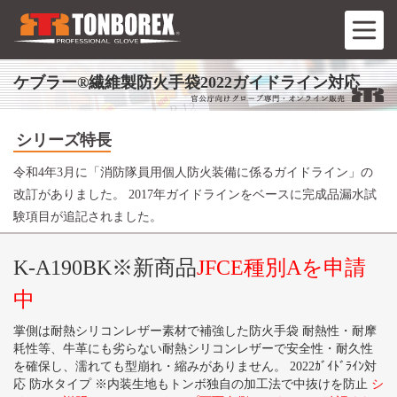
ケブラー®繊維製防火手袋2022ガイドライン対応
シリーズ特長
令和4年3月に「消防隊員用個人防火装備に係るガイドライン」の
改訂がありました。 2017年ガイドラインをベースに完成品漏水試
験項目が追記されました。
K-A190BK※新商品
JFCE種別Aを申請
中
掌側は耐熱シリコンレザー素材で補強した防火手袋 耐熱性・耐摩
耗性等、牛革にも劣らない耐熱シリコンレザーで安全性・耐久性
を確保し、濡れても型崩れ・縮みがありません。 2022ｶﾞｲﾄﾞﾗｲﾝ対
応 防水タイプ ※内装生地もトンボ独自の加工法で中抜けを防止
シ