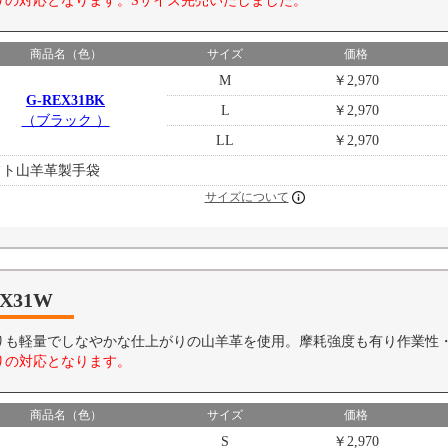
りの対応となります。Sサイズ完売いたしました。
商品名（色）
サイズ
価格
M
￥2,970
G-REX31BK
L
￥2,970
（ブラック ）
LL
￥2,970
フト山羊革製手袋
サイズについて
EX31W
りも軽量でしなやかな仕上がりの山羊革を使用。摩耗強度も有り作業性
りの対応となります。
商品名（色）
サイズ
価格
S
￥2,970