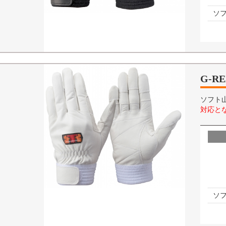
ソ
G-R
ソフト
対応とな
ソ