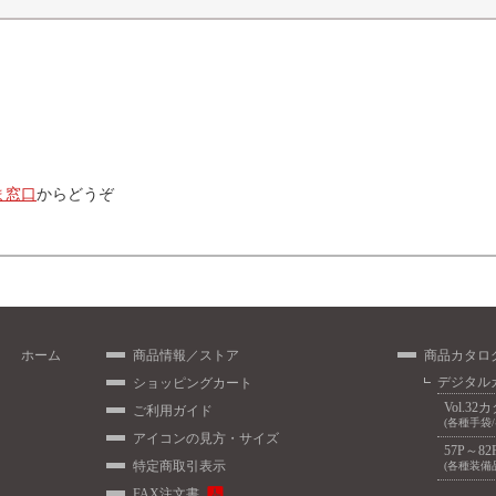
ま窓口
からどうぞ
ホーム
商品情報／ストア
商品カタロ
デジタル
ショッピングカート
Vol.32
ご利用ガイド
(各種手袋
アイコンの見方・サイズ
57P～82
特定商取引表示
(各種装備
FAX注文書