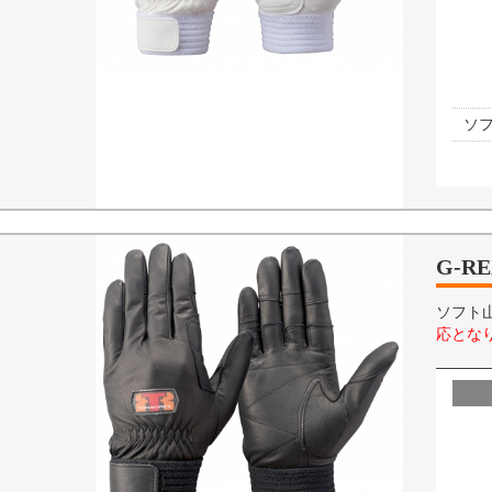
ソ
G-RE
ソフト
応となり