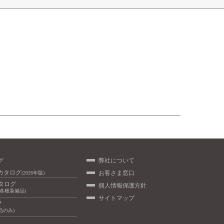
グ
弊社について
カタログ
お客さま窓口
(2026年版)
カタログ
個人情報保護方針
/各種装備品)
サイトマップ
P
品のみ)