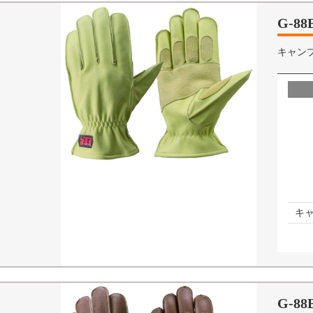
G-88
キャン
キ
G-88