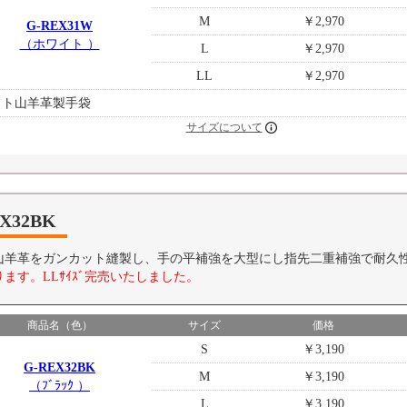
M
￥2,970
G-REX31W
（ホワイト ）
L
￥2,970
LL
￥2,970
フト山羊革製手袋
サイズについて
X32BK
山羊革をガンカット縫製し、手の平補強を大型にし指先二重補強で耐久
ます。LLｻｲｽﾞ完売いたしました。
商品名（色）
サイズ
価格
S
￥3,190
G-REX32BK
M
￥3,190
（ﾌﾞﾗｯｸ ）
L
￥3,190