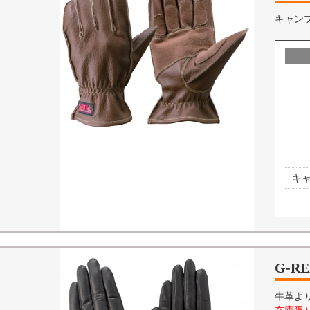
キャン
キ
G-RE
牛革よ