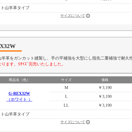
フト山羊革タイプ
サイズについて
EX32W
山羊革をガンカット縫製し、手の平補強を大型にし指先二重補強で耐久
ります。Sｻｲｽﾞ完売いたしました。
商品名（色）
サイズ
価格
M
￥3,190
G-REX32W
L
￥3,190
（ホワイト ）
LL
￥3,190
フト山羊革タイプ
サイズについて