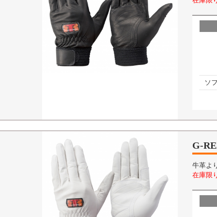
在庫限
ソ
G-R
牛革よ
在庫限