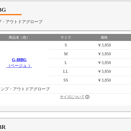
BG
プ・アウトドアグローブ
商品名（色）
サイズ
価格
S
￥3,850
M
￥3,850
G-88BG
L
￥3,850
（ベージュ ）
LL
￥3,850
SS
￥3,850
ャンプ・アウトドアグローブ
サイズについて
BR