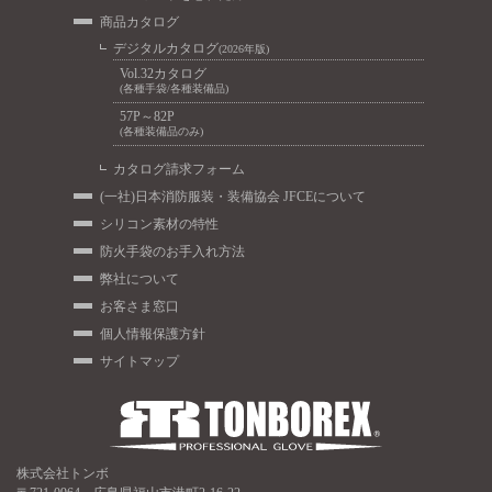
商品カタログ
デジタルカタログ
(2026年版)
Vol.32カタログ
(各種手袋/各種装備品)
57P～82P
(各種装備品のみ)
カタログ請求フォーム
(一社)日本消防服装・装備協会 JFCEについて
シリコン素材の特性
防火手袋のお手入れ方法
弊社について
お客さま窓口
個人情報保護方針
サイトマップ
株式会社トンボ