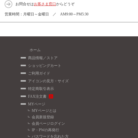
お問合せは
お客さま窓口
からどうぞ
営業時間：月曜日～金曜日 ／ AM9:00～PM5:30
ホーム
商品情報／ストア
ショッピングカート
ご利用ガイド
アイコンの見方・サイズ
特定商取引表示
FAX注文書
MYページ
MYページとは
会員新規登録
会員ページログイン
IP・PWの再発行
パスワードを忘れた方