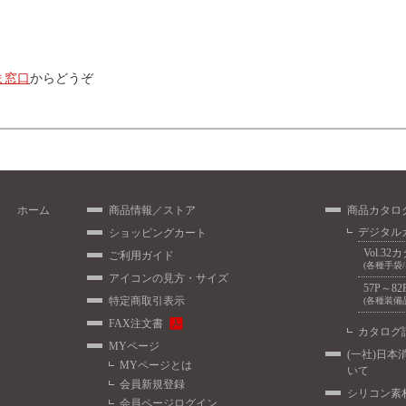
ま窓口
からどうぞ
ホーム
商品情報／ストア
商品カタロ
デジタル
ショッピングカート
Vol.32
ご利用ガイド
(各種手袋
アイコンの見方・サイズ
57P～82
特定商取引表示
(各種装備
FAX注文書
カタログ
MYページ
(一社)日本
MYページとは
いて
会員新規登録
シリコン素
会員ページログイン