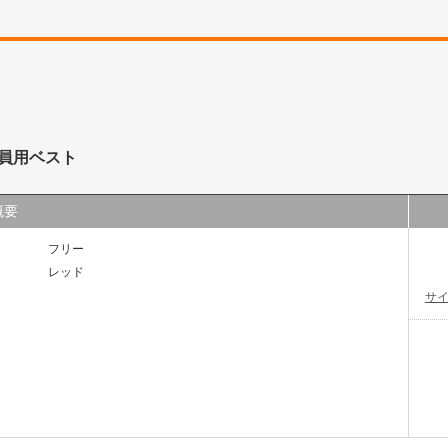
員用ベスト
概要
フリー
レッド
サ