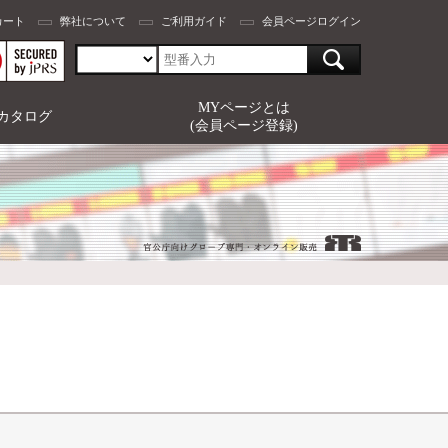
カート
弊社について
ご利用ガイド
会員ページログイン
MYページとは
カタログ
(会員ページ登録)