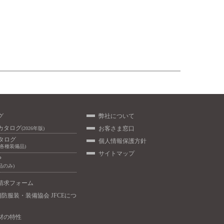
グ
弊社について
カタログ
お客さま窓口
(2026年版)
カタログ
個人情報保護方針
/各種装備品)
サイトマップ
P
品のみ)
請求フォーム
消防服装・装備協会 JFCEにつ
材の特性