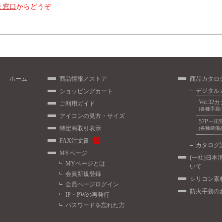
ま窓口
からどうぞ
ホーム
商品情報／ストア
商品カタロ
デジタル
ショッピングカート
Vol.32
ご利用ガイド
(各種手袋
アイコンの見方・サイズ
57P～82
特定商取引表示
(各種装備
FAX注文書
カタログ
MYページ
(一社)日本
MYページとは
いて
会員新規登録
シリコン素
会員ページログイン
防火手袋の
IP・PWの再発行
パスワードを忘れた方