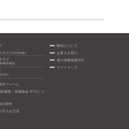
グ
弊社について
カタログ
お客さま窓口
(2026年版)
カタログ
個人情報保護方針
/各種装備品)
サイトマップ
P
品のみ)
請求フォーム
消防服装・装備協会 JFCEにつ
材の特性
お手入れ方法