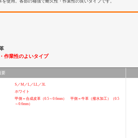
革を使用。各部の補強で耐久性・作業性の良いタイプです。
革
・作業性のよいタイプ
概要
S／M／L／LL／3L
ホワイト
甲側＝合成皮革（0.5～0.6mm） 平側＝牛革（撥水加工）（0.5
～0.6mm）