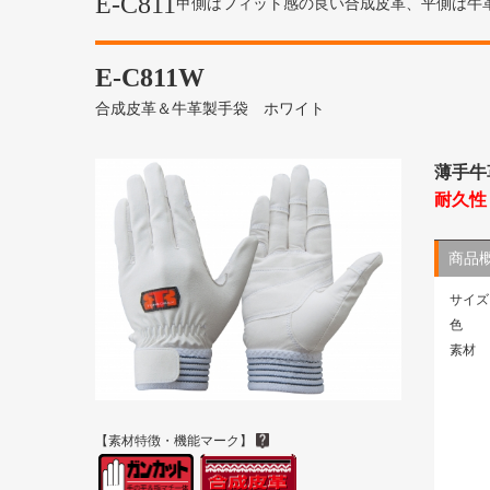
E-C811
甲側はフィット感の良い合成皮革、平側は牛
E-C811W
合成皮革＆牛革製手袋 ホワイト
薄手牛
耐久性
商品
サイズ
色
素材
【素材特徴・機能マーク】