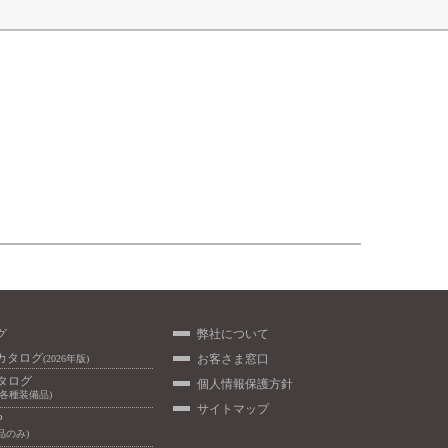
グ
弊社について
カタログ
お客さま窓口
(2026年版)
カタログ
個人情報保護方針
/各種装備品)
サイトマップ
P
品のみ)