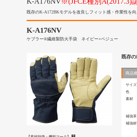
K-A176NV
※(JFCE種別A(201
既存のK-A172BKモデルを改良しフィット感・作業性
K-A176NV
ケブラー®繊維製防火手袋 ネイビー×ベジュー
既存の
商品
サイズ
色
素材
補強革
補強材
【素材特徴・機能マーク】