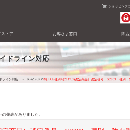
ショッピング
／ストア
お客さま窓口
商品
ガイドライン対応
イドライン対応
＞
K-A176NV
※(JFCE種別A(2017.3)認定商品）認定番号：G2003 種別
インの発表がありました。