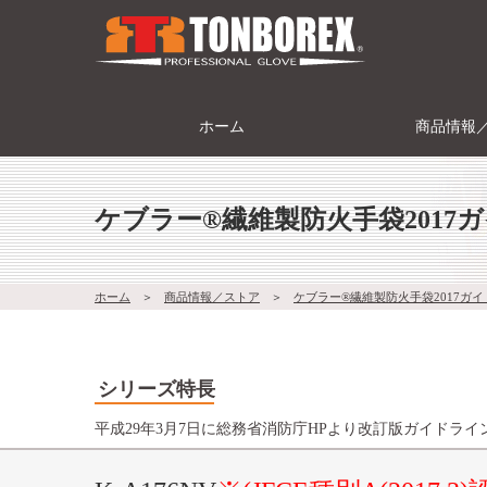
ホーム
商品情報
ケブラー®繊維製防火手袋2017
ホーム
＞
商品情報／ストア
＞
ケブラー®繊維製防火手袋2017ガ
シリーズ特長
平成29年3月7日に総務省消防庁HPより改訂版ガイドラ