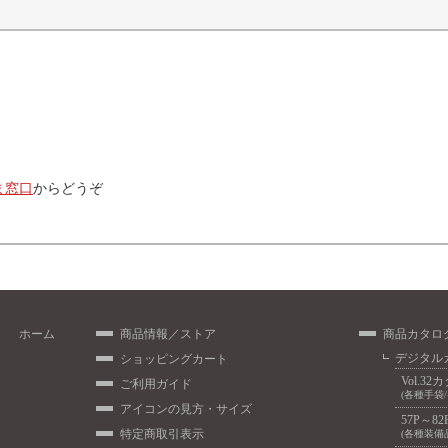
ま窓口
からどうぞ
ホーム
商品情報／ストア
商品カタロ
デジタル
ショッピングカート
Vol.32
ご利用ガイド
(各種手袋
アイコンの見方・サイズ
57P～82
特定商取引表示
(各種装備