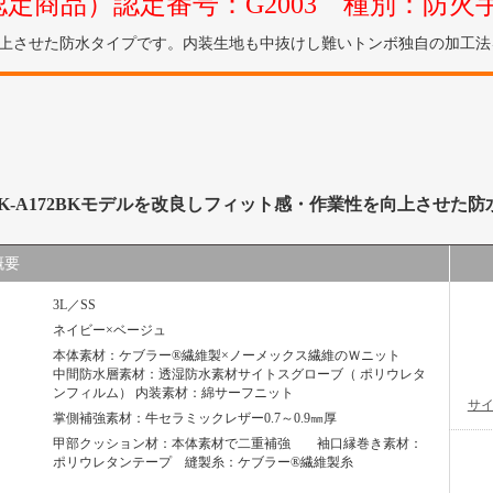
7.3)認定商品）認定番号：G2003 種別：防火
を向上させた防水タイプです。内装生地も中抜けし難いトンボ独自の加工
K-A172BKモデルを改良しフィット感・作業性を向上させた
概要
3L／SS
ネイビー×ベージュ
本体素材：ケブラー®繊維製×ノーメックス繊維のＷニット
中間防水層素材：透湿防水素材サイトスグローブ（ ポリウレタ
ンフィルム） 内装素材：綿サーフニット
サ
掌側補強素材：牛セラミックレザー0.7～0.9㎜厚
甲部クッション材：本体素材で二重補強 袖口縁巻き素材：
ポリウレタンテープ 縫製糸：ケブラー®繊維製糸