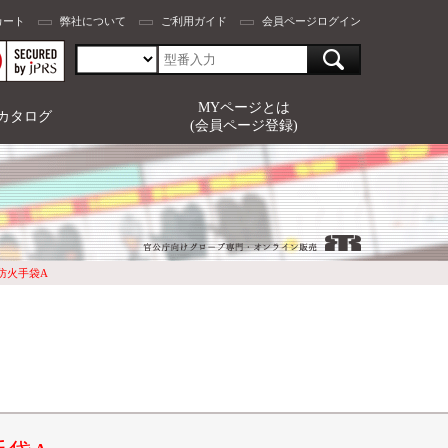
カート
弊社について
ご利用ガイド
会員ページログイン
MYページとは
カタログ
(会員ページ登録)
：防火手袋A