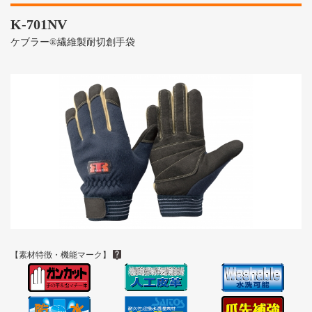
K-701NV
ケブラー®繊維製耐切創手袋
【素材特徴・機能マーク】