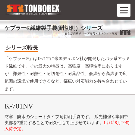
ケブラー®繊維製手袋(耐切創）シリーズ
シリーズ特長
「ケブラー®」は1971年に米国デュポン社が開発したパラ系アラミ
ド繊維です。その最大の特徴は、高強度・高弾性率にあります
が、難燃性・耐熱性・耐切創性・耐薬品性、低温から高温まで広
範囲の環境で使用できるなど、幅広い対応能力を持ち合わせてい
ます。
K-701NV
防寒、防水のショートタイプ耐切創手袋です。 爪先補強や掌側中
央部を2重にすることで耐久性も向上させています。
Lｻｲｽﾞ8月下旬
入荷予定。