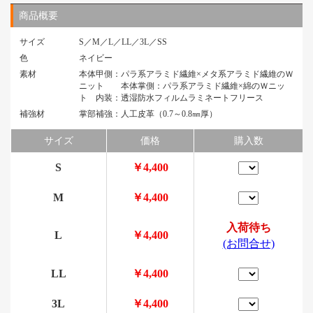
商品概要
サイズ
S／M／L／LL／3L／SS
色
ネイビー
素材
本体甲側：パラ系アラミド繊維×メタ系アラミド繊維のＷ
ニット 本体掌側：パラ系アラミド繊維×綿のＷニッ
ト 内装：透湿防水フィルムラミネートフリース
補強材
掌部補強：人工皮革（0.7～0.8㎜厚）
サイズ
価格
購入数
S
￥4,400
M
￥4,400
入荷待ち
L
￥4,400
(お問合せ)
LL
￥4,400
3L
￥4,400