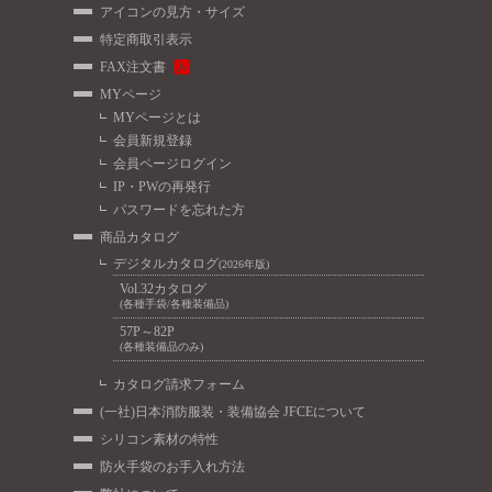
アイコンの見方・サイズ
特定商取引表示
FAX注文書
MYページ
MYページとは
会員新規登録
会員ページログイン
IP・PWの再発行
パスワードを忘れた方
商品カタログ
デジタルカタログ
(2026年版)
Vol.32カタログ
(各種手袋/各種装備品)
57P～82P
(各種装備品のみ)
カタログ請求フォーム
(一社)日本消防服装・装備協会 JFCEについて
シリコン素材の特性
防火手袋のお手入れ方法