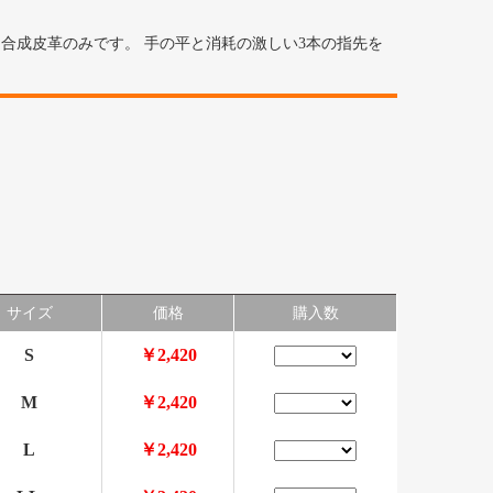
合成皮革のみです。 手の平と消耗の激しい3本の指先を
サイズ
価格
購入数
S
￥2,420
M
￥2,420
L
￥2,420