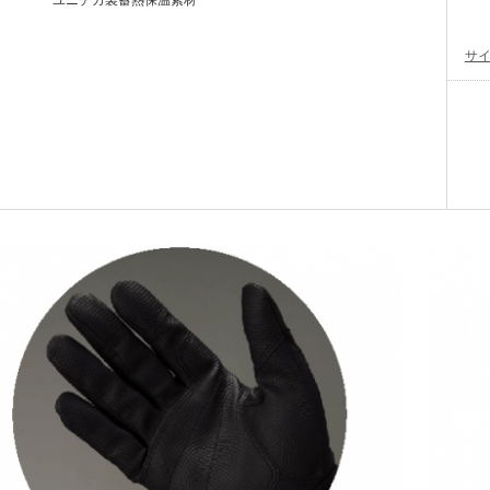
ユニチカ製蓄熱保温素材
サ