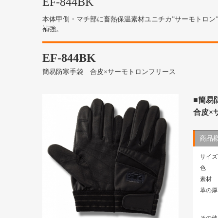
EF-844BK
本体甲側・マチ部に畜熱保温素材ユニチカ”サーモトロン
補強。
EF-844BK
簡易防寒手袋 合皮×サーモトロンフリース
■簡易
合皮×
商品
サイズ
色
素材
革の厚