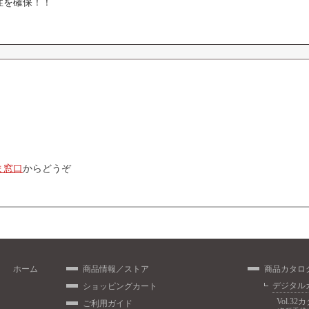
性を確保！！
ま窓口
からどうぞ
ホーム
商品情報／ストア
商品カタロ
デジタル
ショッピングカート
Vol.32
ご利用ガイド