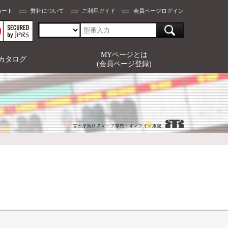
カート
弊社について
ご利用ガイド
会員ページログイン
MYページとは
カタログ
(会員ページ登録)