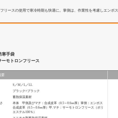
”フリースの使用で寒冷時期も快適に。掌側は、作業性を考慮しエンボス
防寒手袋
サーモトロンフリース
概要
S／M／L／LL
ブラック×ブラック
蓄熱保温素材
さ
本体 甲側及びマチ：合成皮革（0.5～0.6㎜厚）掌側：エンボス
合成皮革（0.5～0.6㎜厚）甲.マチ：サーモトロンフリース（ポリ
エステル100％）