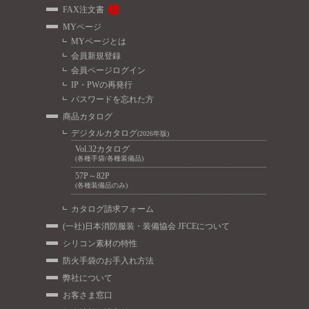
FAX注文書
MYページ
MYページとは
会員新規登録
会員ページログイン
IP・PWの再発行
パスワードを忘れた方
商品カタログ
デジタルカタログ
(2026年版)
Vol.32カタログ
(各種手袋/各種装備品)
57P～82P
(各種装備品のみ)
カタログ請求フォーム
(一社)日本消防服装・装備協会 JFCEについて
シリコン素材の特性
防火手袋のお手入れ方法
弊社について
お客さま窓口