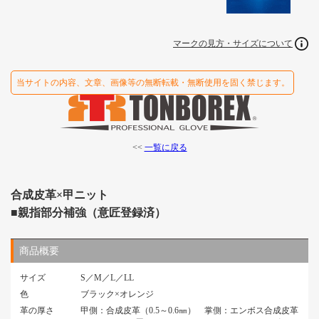
マークの見方・サイズについて
当サイトの内容、文章、画像等の無断転載・無断使用を固く禁じます。
<<
一覧に戻る
合成皮革×甲ニット
■親指部分補強（意匠登録済）
商品概要
サイズ
S／M／L／LL
色
ブラック×オレンジ
革の厚さ
甲側：合成皮革（0.5～0.6㎜） 掌側：エンボス合成皮革