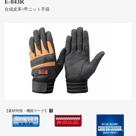
E-843R
合成皮革×甲ニット手袋
【素材特徴・機能マーク】