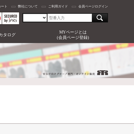
カート
弊社について
ご利用ガイド
会員ページログイン
MYページとは
カタログ
(会員ページ登録)