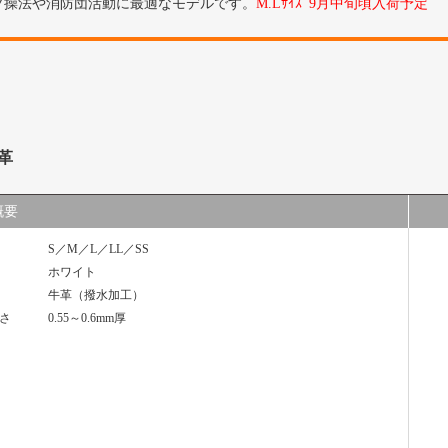
プ操法や消防団活動に最適なモデルです。
M.Lｻｲｽﾞ9月中旬頃入荷予定
革
概要
S／M／L／LL／SS
ホワイト
牛革（撥水加工）
さ
0.55～0.6mm厚