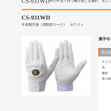
CS-931WD
手の平当て付で耐久性にも優れ、ポン
CS-931WD
牛革製手袋（消防団マーク） ホワイト
薄手牛
商品
サイズ
色
素材
革の厚