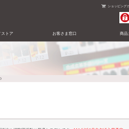
ショッピング
／ストア
お客さま窓口
商品
D