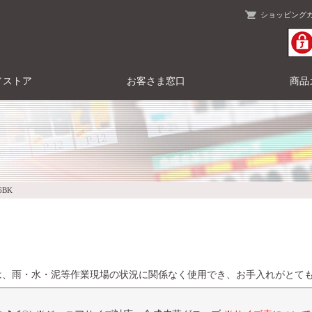
ショッピング
／ストア
お客さま窓口
商品
6BK
は、雨・水・泥等作業現場の状況に関係なく使用でき、お手入れがとて