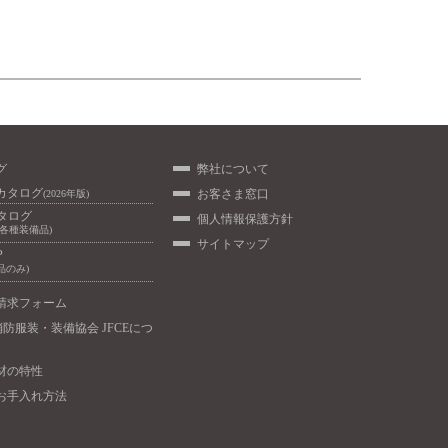
グ
弊社について
カタログ
お客さま窓口
(2026年版)
カタログ
個人情報保護方針
/各種装備品)
サイトマップ
P
品のみ)
請求フォーム
消防服装・装備協会 JFCEにつ
材の特性
お手入れ方法