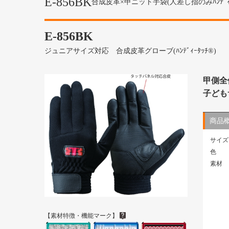
E-856BK
合成皮革×甲ニット手袋(人差し指のみﾊﾝﾃﾞ
E-856BK
ジュニアサイズ対応 合成皮革グローブ(ﾊﾝﾃﾞｨｰﾀｯﾁ®)
甲側全
子ども
商品
サイズ
色
素材
【素材特徴・機能マーク】