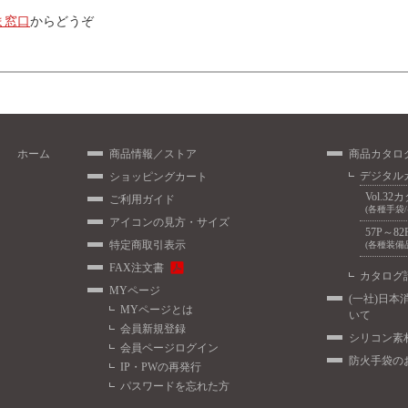
ま窓口
からどうぞ
ホーム
商品情報／ストア
商品カタロ
デジタル
ショッピングカート
Vol.32
ご利用ガイド
(各種手袋
アイコンの見方・サイズ
57P～82
特定商取引表示
(各種装備
FAX注文書
カタログ
MYページ
(一社)日本
MYページとは
いて
会員新規登録
シリコン素
会員ページログイン
防火手袋の
IP・PWの再発行
パスワードを忘れた方