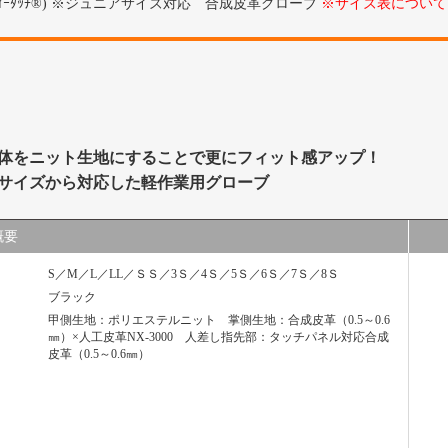
ｨｰﾀｯﾁ®) ※ジュニアサイズ対応 合成皮革グローブ
※サイズ表について
体をニット生地にすることで更にフィット感アップ！
サイズから対応した軽作業用グローブ
概要
S／M／L／LL／ＳＳ／3Ｓ／4Ｓ／5Ｓ／6Ｓ／7Ｓ／8Ｓ
ブラック
甲側生地：ポリエステルニット 掌側生地：合成皮革（0.5～0.6
㎜）×人工皮革NX-3000 人差し指先部：タッチパネル対応合成
皮革（0.5～0.6㎜）