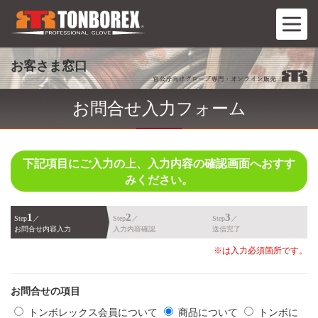
お客さま窓口
お問合せ入力フォーム
下記項目にご入力の上、入力内容の確認画面へおすす
みください。
1
2
3
Step
／
Step
／
Step
／
お問合せ内容入力
入力内容確認
送信完了
※は入力必須箇所です。
お問合せの項目
トンボレックス会員について
商品について
トンボに