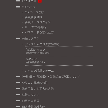
FAX注文書
MYページ
MYページとは
会員新規登録
会員ページログイン
IP・PWの再発行
パスワードを忘れた方
商品カタログ
デジタルカタログ
(2026年版)
Vol.32カタログ
(各種手袋/各種装備品)
57P～82P
(各種装備品のみ)
カタログ請求フォーム
(一社)日本消防服装・装備協会 JFCEについて
シリコン素材の特性
防火手袋のお手入れ方法
弊社について
お客さま窓口
個人情報保護方針