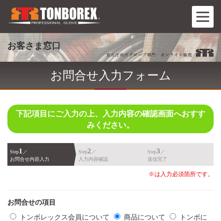
お客さま窓口
お問合せ入力フォーム
下記項目にご入力の上、入力内容の確認画面へおすす
みください。
1
2
3
Step
／
Step
／
Step
／
お問合せ内容入力
入力内容確認
送信完了
※は入力必須箇所です。
お問合せの項目
トンボレックス会員について
商品について
トンボに