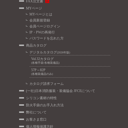
FAX注文書
MYページ
MYページとは
会員新規登録
会員ページログイン
IP・PWの再発行
パスワードを忘れた方
商品カタログ
デジタルカタログ
(2026年版)
Vol.32カタログ
(各種手袋/各種装備品)
57P～82P
(各種装備品のみ)
カタログ請求フォーム
(一社)日本消防服装・装備協会 JFCEについて
シリコン素材の特性
防火手袋のお手入れ方法
弊社について
お客さま窓口
個人情報保護方針