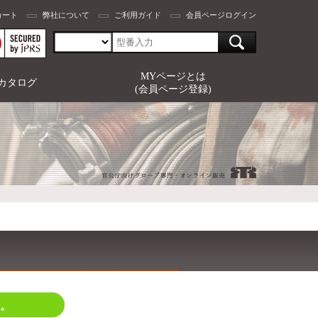
カート
弊社について
ご利用ガイド
会員ページログイン
MYページとは
カタログ
(会員ページ登録)
。