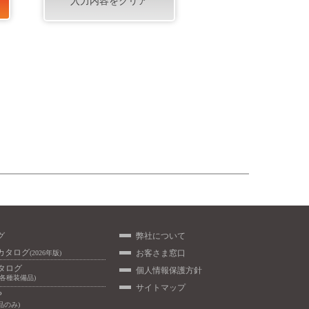
グ
弊社について
カタログ
お客さま窓口
(2026年版)
カタログ
個人情報保護方針
/各種装備品)
サイトマップ
P
品のみ)