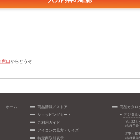
ま窓口
からどうぞ
ホーム
商品情報／ストア
商品カタロ
デジタル
ショッピングカート
Vol.32
ご利用ガイド
(各種手袋
アイコンの見方・サイズ
57P～82
特定商取引表示
(各種装備