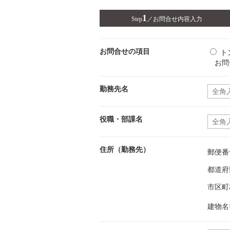
1
Step
／
お問合せ内容入力
お問合せの項目
ト
お問
勤務先名
役職・部課名
住所（勤務先）
郵便番
都道府
市区町
建物名