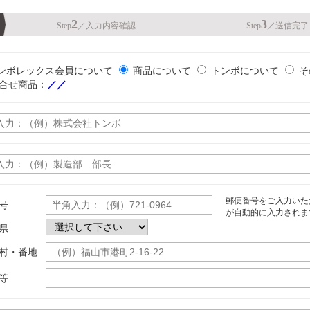
2
3
Step
／
入力内容確認
Step
／
送信完了
ンボレックス会員について
商品について
トンボについて
そ
合せ商品：
／／
郵便番号をご入力いた
号
が自動的に入力されま
県
村・番地
等