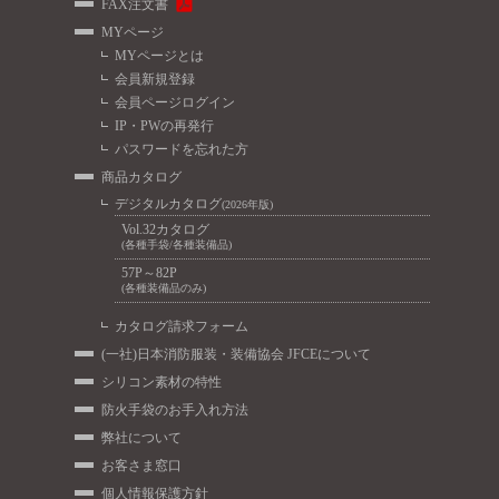
FAX注文書
MYページ
MYページとは
会員新規登録
会員ページログイン
IP・PWの再発行
パスワードを忘れた方
商品カタログ
デジタルカタログ
(2026年版)
Vol.32カタログ
(各種手袋/各種装備品)
57P～82P
(各種装備品のみ)
カタログ請求フォーム
(一社)日本消防服装・装備協会 JFCEについて
シリコン素材の特性
防火手袋のお手入れ方法
弊社について
お客さま窓口
個人情報保護方針