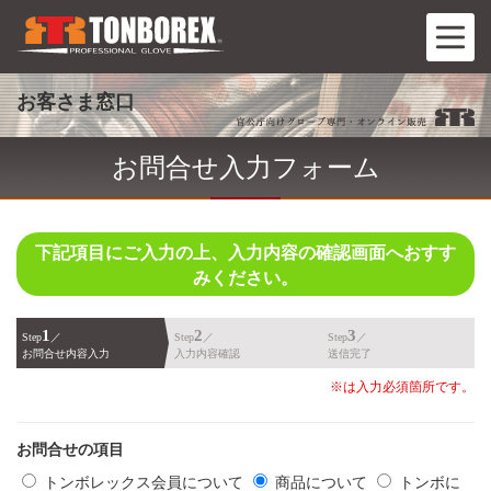
お客さま窓口
お問合せ入力フォーム
下記項目にご入力の上、入力内容の確認画面へおすす
みください。
1
2
3
Step
／
Step
／
Step
／
お問合せ内容入力
入力内容確認
送信完了
※は入力必須箇所です。
お問合せの項目
トンボレックス会員について
商品について
トンボに