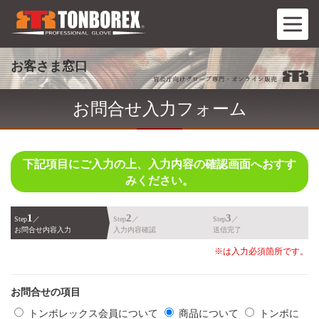
お客さま窓口
お問合せ入力フォーム
下記項目にご入力の上、入力内容の確認画面へおすす
みください。
1
2
3
Step
／
Step
／
Step
／
お問合せ内容入力
入力内容確認
送信完了
※は入力必須箇所です。
お問合せの項目
トンボレックス会員について
商品について
トンボに