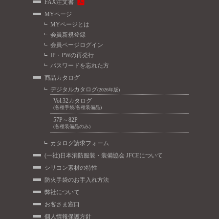
FAX注文書
MYページ
MYページとは
会員新規登録
会員ページログイン
IP・PWの再発行
パスワードを忘れた方
商品カタログ
デジタルカタログ
(2026年版)
Vol.32カタログ
(各種手袋/各種装備品)
57P～82P
(各種装備品のみ)
カタログ請求フォーム
(一社)日本消防服装・装備協会 JFCEについて
シリコン素材の特性
防火手袋のお手入れ方法
弊社について
お客さま窓口
個人情報保護方針