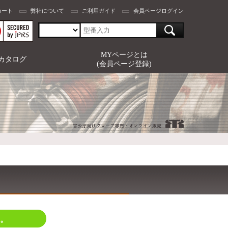
カート
弊社について
ご利用ガイド
会員ページログイン
MYページとは
カタログ
(会員ページ登録)
。