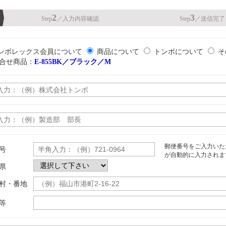
2
3
Step
／
入力内容確認
Step
／
送信完了
ンボレックス会員について
商品について
トンボについて
そ
合せ商品：
E-855BK／ブラック／M
郵便番号をご入力いた
号
が自動的に入力されま
県
村・番地
等