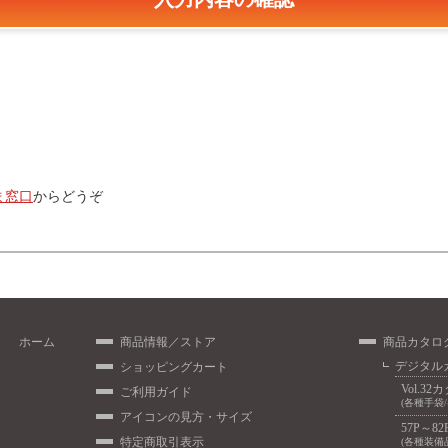
ま窓口
からどうぞ
ホーム
商品情報／ストア
商品カタロ
デジタル
ショッピングカート
Vol.32
ご利用ガイド
(各種手袋
アイコンの見方・サイズ
57P～82
特定商取引表示
(各種装備