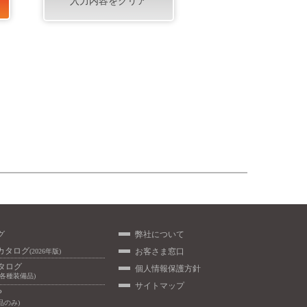
グ
弊社について
カタログ
お客さま窓口
(2026年版)
カタログ
個人情報保護方針
/各種装備品)
サイトマップ
P
品のみ)