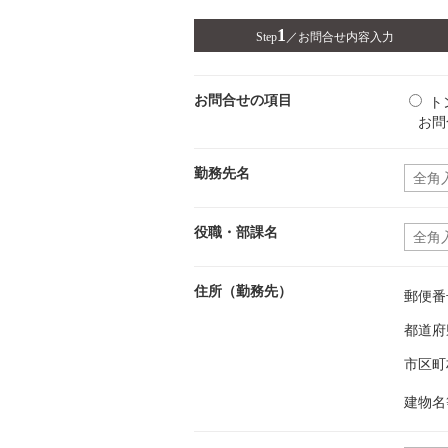
1
Step
／
お問合せ内容入力
お問合せの項目
ト
お問
勤務先名
役職・部課名
住所（勤務先）
郵便番
都道府
市区町
建物名