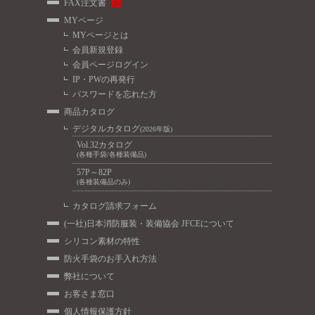
FAX注文書
MYページ
MYページとは
会員新規登録
会員ページログイン
IP・PWの再発行
パスワードを忘れた方
商品カタログ
デジタルカタログ
(2026年版)
Vol.32カタログ
(各種手袋/各種装備品)
57P～82P
(各種装備品のみ)
カタログ請求フォーム
(一社)日本消防服装・装備協会 JFCEについて
シリコン素材の特性
防火手袋のお手入れ方法
弊社について
お客さま窓口
個人情報保護方針