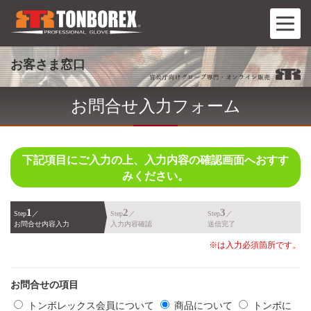
お客さま窓口
お問合せ入力フォーム
下記項目にご入力の上、入力内容の確認画面へおすす
みください。
1
2
3
Step
／
Step
／
Step
／
お問合せ内容入力
入力内容確認
送信完了
※は入力必須箇所です。
お問合せの項目
トンボレックス会員について
商品について
トンボに