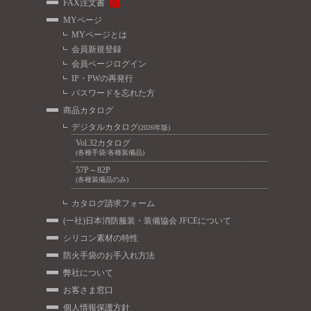
FAX注文書
MYページ
MYページとは
会員新規登録
会員ページログイン
IP・PWの再発行
パスワードを忘れた方
商品カタログ
デジタルカタログ
(2026年版)
Vol.32カタログ
(各種手袋/各種装備品)
57P～82P
(各種装備品のみ)
カタログ請求フォーム
(一社)日本消防服装・装備協会 JFCEについて
シリコン素材の特性
防火手袋のお手入れ方法
弊社について
お客さま窓口
個人情報保護方針