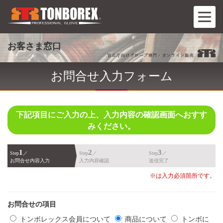
お客さま窓口
お問合せ入力フォーム
下記項目にご入力の上、入力内容の確認画面へおすす
みください。
1
2
3
Step
／
Step
／
Step
／
お問合せ内容入力
入力内容確認
送信完了
※は入力必須箇所です。
お問合せの項目
トンボレックス会員について
商品について
トンボに