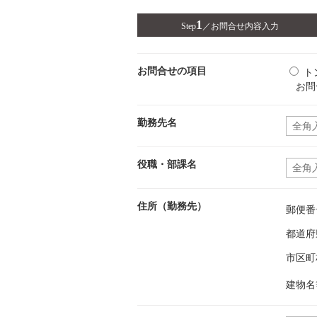
1
Step
／
お問合せ内容入力
お問合せの項目
ト
お問
勤務先名
役職・部課名
住所（勤務先）
郵便番
都道府
市区町
建物名