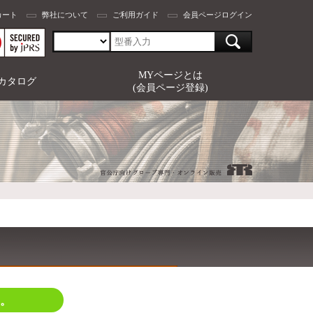
カート
弊社について
ご利用ガイド
会員ページログイン
MYページとは
カタログ
(会員ページ登録)
。