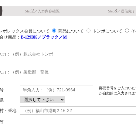
2
3
Step
／
入力内容確認
Step
／
送信完了
ンボレックス会員について
商品について
トンボについて
そ
合せ商品：
E-129BK／ブラック／M
郵便番号をご入力いた
号
が自動的に入力されま
県
村・番地
等