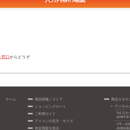
ま窓口
からどうぞ
ホーム
商品情報／ストア
商品カタロ
デジタル
ショッピングカート
Vol.32
ご利用ガイド
(各種手袋
アイコンの見方・サイズ
57P～82
特定商取引表示
(各種装備