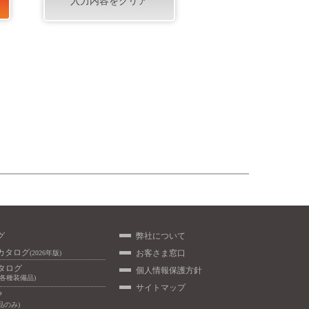
グ
弊社について
カタログ
お客さま窓口
(2026年版)
カタログ
個人情報保護方針
/各種装備品)
サイトマップ
P
品のみ)