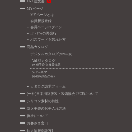
FAX注文書
MYページ
MYページとは
会員新規登録
会員ページログイン
IP・PWの再発行
パスワードを忘れた方
商品カタログ
デジタルカタログ
(2026年版)
Vol.32カタログ
(各種手袋/各種装備品)
57P～82P
(各種装備品のみ)
カタログ請求フォーム
(一社)日本消防服装・装備協会 JFCEについて
シリコン素材の特性
防火手袋のお手入れ方法
弊社について
お客さま窓口
個人情報保護方針