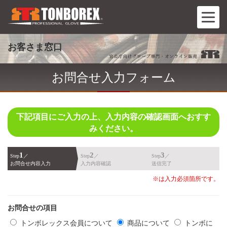
お客さま窓口
お問合せ入力フォーム
下記項目にご入力の上、入力内容の確認画面へおすす
みください。
1
2
3
Step
／
Step
／
Step
／
お問合せ内容入力
入力内容確認
送信完了
※は入力必須箇所です。
お問合せの項目
トンボレックス会員について
商品について
トンボに