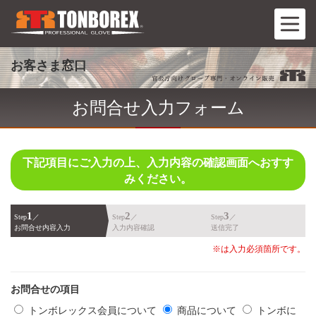
お客さま窓口
お問合せ入力フォーム
下記項目にご入力の上、入力内容の確認画面へおすす
みください。
1
2
3
Step
／
Step
／
Step
／
お問合せ内容入力
入力内容確認
送信完了
※は入力必須箇所です。
お問合せの項目
トンボレックス会員について
商品について
トンボに