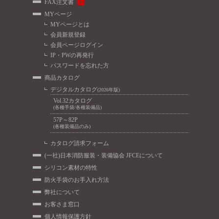
FAX注文書
MYページ
MYページとは
会員新規登録
会員ページログイン
IP・PWの再発行
パスワードを忘れた方
商品カタログ
デジタルカタログ
(2026年版)
Vol.32カタログ
(各種手袋/各種装備品)
57P～82P
(各種装備品のみ)
カタログ請求フォーム
(一社)日本消防服装・装備協会 JFCEについて
シリコン素材の特性
防火手袋のお手入れ方法
弊社について
お客さま窓口
個人情報保護方針